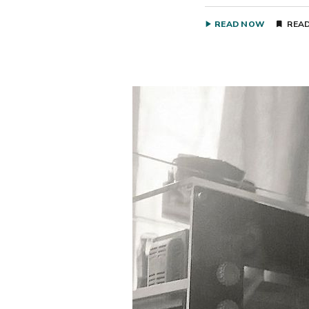
READ NOW
READ