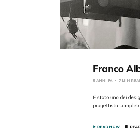
Franco Alb
5 ANNI FA
7 MIN RE
È stato uno dei desig
progettista completo, 
READ NOW
READ