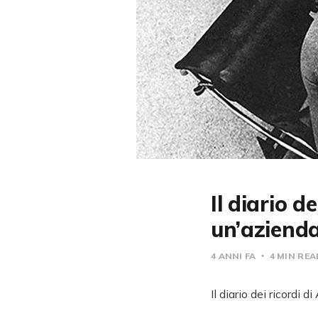
Il diario d
un’azienda
4 ANNI FA
4 MIN RE
Il diario dei ricordi 