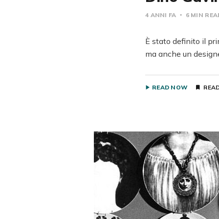
4 ANNI FA
6 MIN RE
È stato definito il p
ma anche un designer,
READ NOW
READ