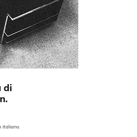
 di
n.
 italiano.