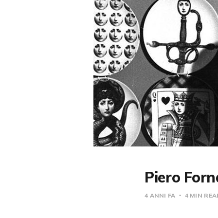
Piero Forna
4 ANNI FA
4 MIN RE