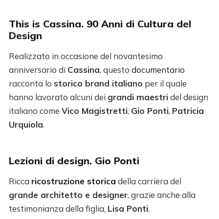
This is Cassina. 90 Anni di Cultura del
Design
Realizzato in occasione del novantesimo
anniversario di
Cassina
, questo
documentario
racconta lo
storico brand italiano
per il quale
hanno lavorato alcuni dei
grandi maestri
del design
italiano come
Vico Magistretti
,
Gio Ponti
,
Patricia
Urquiola
.
Lezioni di design. Gio Ponti
Ricca
ricostruzione storica
della carriera del
grande architetto e designer
, grazie anche alla
testimonianza della figlia,
Lisa Ponti
.